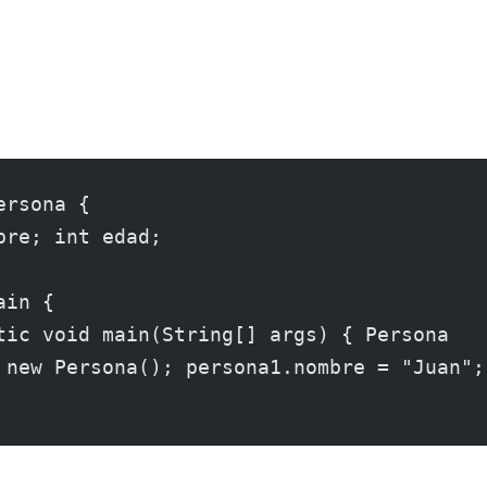
ersona {
bre; int edad;
ain {
tic void main(String[] args) { Persona
 new Persona(); persona1.nombre = "Juan";