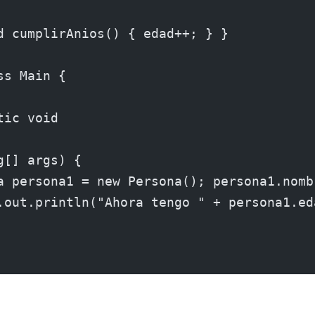
d cumplirAnios() { edad++; } }
ss Main {
tic void
g[] args) {
a persona1 = new Persona(); persona1.nomb
.out.println("Ahora tengo " + persona1.ed