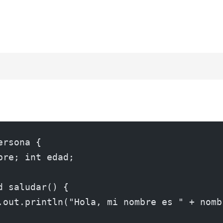
ersona {
bre; int edad;
d saludar() {
.out.println("Hola, mi nombre es " + nomb