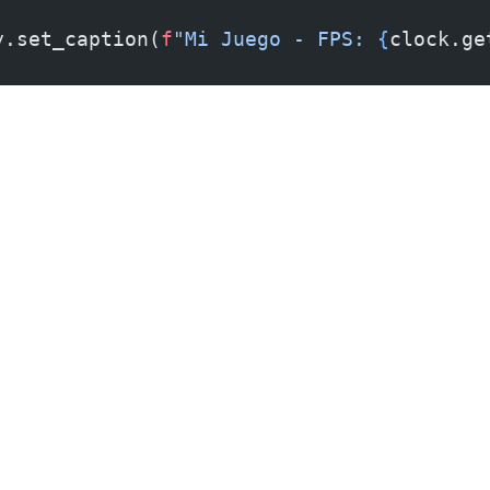
y.set_caption(
f
"Mi Juego - FPS: 
{
clock.ge